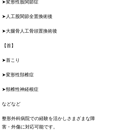
➤変形性股関節症
➤人工股関節全置換術後
➤大腿骨人工骨頭置換術後
【首】
➤首こり
➤変形性頚椎症
➤頸椎性神経根症
などなど
整形外科病院での経験を活かしさまざまな障
害・外傷に対応可能です。