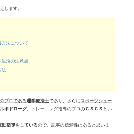
えします。
善方法について
常生活の注意点
方法
のプロである
理学療法士
であり、さらに
スポーツシュー
ルポドローグ
、
トレーニング指導のプロの
ＣＳＣＳ
とい
運動指導をしている
ので、記事の信頼性はあると思いま