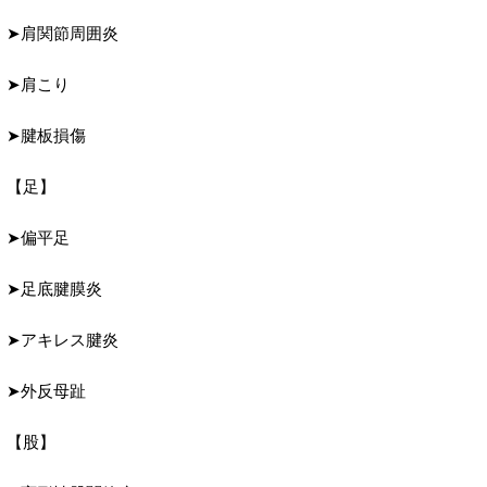
➤肩関節周囲炎
➤肩こり
➤腱板損傷
【足】
➤偏平足
➤足底腱膜炎
➤アキレス腱炎
➤外反母趾
【股】