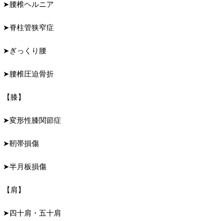
➤腰椎ヘルニア
➤脊柱管狭窄症
➤ぎっくり腰
➤腰椎圧迫骨折
【膝】
➤変形性膝関節症
➤靭帯損傷
➤半月板損傷
【肩】
➤四十肩・五十肩