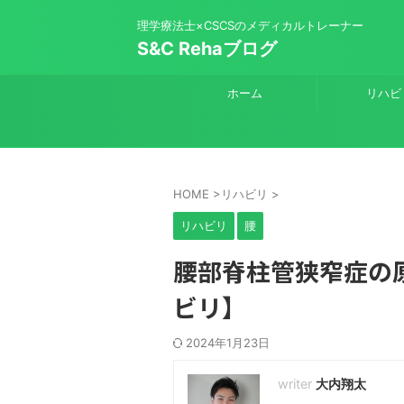
理学療法士×CSCSのメディカルトレーナー
S&C Rehaブログ
ホーム
リハビ
HOME
>
リハビリ
>
リハビリ
腰
腰部脊柱管狭窄症の
ビリ】
2024年1月23日
大内翔太