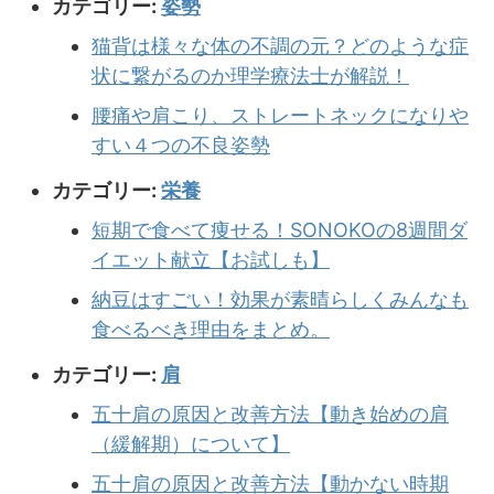
カテゴリー:
姿勢
猫背は様々な体の不調の元？どのような症
状に繋がるのか理学療法士が解説！
腰痛や肩こり、ストレートネックになりや
すい４つの不良姿勢
カテゴリー:
栄養
短期で食べて痩せる！SONOKOの8週間ダ
イエット献立【お試しも】
納豆はすごい！効果が素晴らしくみんなも
食べるべき理由をまとめ。
カテゴリー:
肩
五十肩の原因と改善方法【動き始めの肩
（緩解期）について】
五十肩の原因と改善方法【動かない時期