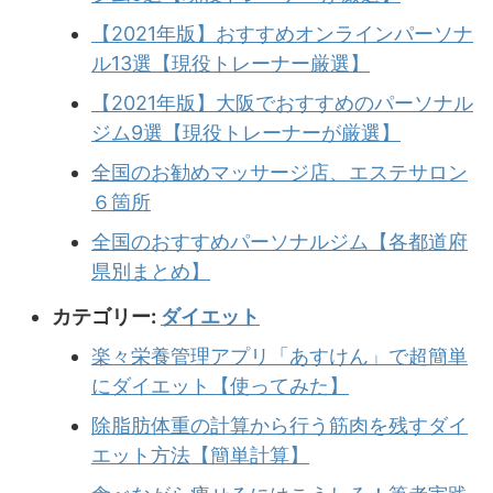
【2021年版】おすすめオンラインパーソナ
ル13選【現役トレーナー厳選】
【2021年版】大阪でおすすめのパーソナル
ジム9選【現役トレーナーが厳選】
全国のお勧めマッサージ店、エステサロン
６箇所
全国のおすすめパーソナルジム【各都道府
県別まとめ】
カテゴリー:
ダイエット
楽々栄養管理アプリ「あすけん」で超簡単
にダイエット【使ってみた】
除脂肪体重の計算から行う筋肉を残すダイ
エット方法【簡単計算】