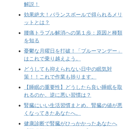
解説！
効果絶大！バランスボールで得られるメリ
ットとは？
腰痛トラブル解消への第１歩：原因と種類
を知る
憂鬱な月曜日を打破！「ブルーマンデー」
はこれで乗り越えよう。
どうしても抑えられない日中の眠気対
策！！これで作業も捗ります。
【睡眠の重要性】どうしたら良い睡眠を取
れるのか。逆に悪い習慣は？
腎臓にいい生活習慣まとめ。腎臓の値が悪
くなってきたあなたへ。
健康診断で腎臓がひっかかったあなたへ