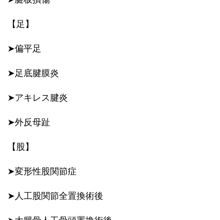
【足】
➤偏平足
➤足底腱膜炎
➤アキレス腱炎
➤外反母趾
【股】
➤変形性股関節症
➤人工股関節全置換術後