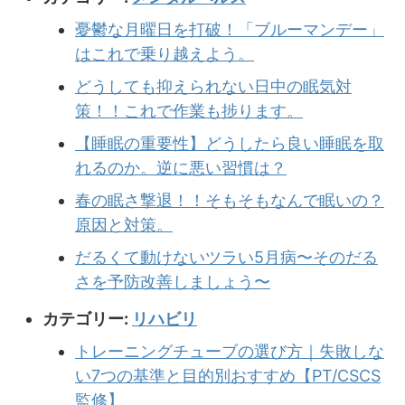
憂鬱な月曜日を打破！「ブルーマンデー」
はこれで乗り越えよう。
どうしても抑えられない日中の眠気対
策！！これで作業も捗ります。
【睡眠の重要性】どうしたら良い睡眠を取
れるのか。逆に悪い習慣は？
春の眠さ撃退！！そもそもなんで眠いの？
原因と対策。
だるくて動けないツラい5月病〜そのだる
さを予防改善しましょう〜
カテゴリー:
リハビリ
トレーニングチューブの選び方｜失敗しな
い7つの基準と目的別おすすめ【PT/CSCS
監修】