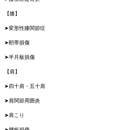
【膝】
➤変形性膝関節症
➤靭帯損傷
➤半月板損傷
【肩】
➤四十肩・五十肩
➤肩関節周囲炎
➤肩こり
➤腱板損傷