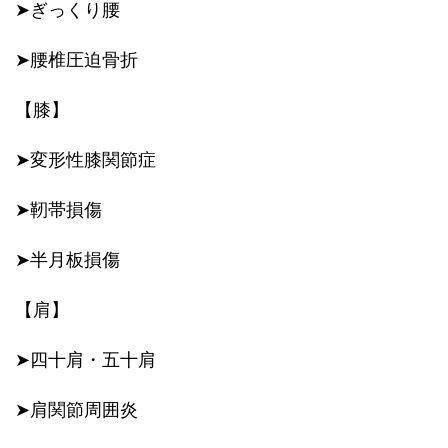
➤ぎっくり腰
➤腰椎圧迫骨折
【膝】
➤変形性膝関節症
➤靭帯損傷
➤半月板損傷
【肩】
➤四十肩・五十肩
➤肩関節周囲炎