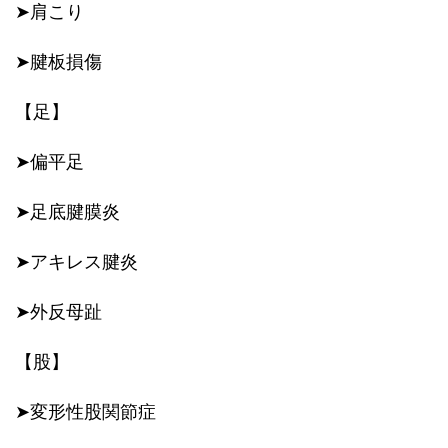
➤肩こり
➤腱板損傷
【足】
➤偏平足
➤足底腱膜炎
➤アキレス腱炎
➤外反母趾
【股】
➤変形性股関節症