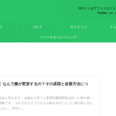
当サイトはアフィリエイト
Twitter
リ
ゴルフ
ダイエット
ト
パーソナルトレーニング
】なんで膝が変形するの？その原因と改善方法につ
悩みに答えます。 結論から言うと変形性膝関節症は誤った体の使い
現象です。 それぞれの人でその人が動きやすいように体の使い方に
かし、自分に ...