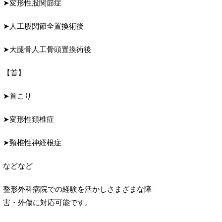
➤変形性股関節症
➤人工股関節全置換術後
➤大腿骨人工骨頭置換術後
【首】
➤首こり
➤変形性頚椎症
➤頸椎性神経根症
などなど
整形外科病院での経験を活かしさまざまな障
害・外傷に対応可能です。