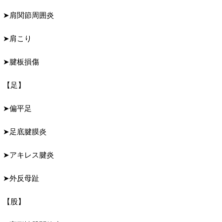
➤肩関節周囲炎
➤肩こり
➤腱板損傷
【足】
➤偏平足
➤足底腱膜炎
➤アキレス腱炎
➤外反母趾
【股】