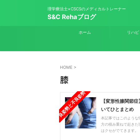
理学療法士×CSCSのメディカルトレーナー
S&C Rehaブログ
ホーム
リハビ
HOME
>
膝
良姿勢と不良姿勢
【変形性膝関節症
いてひとまとめ
本記事ではこのような
方の積み重ねで起きた
はクセがでてきます。 し