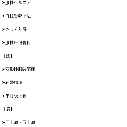
➤腰椎ヘルニア
➤脊柱管狭窄症
➤ぎっくり腰
➤腰椎圧迫骨折
【膝】
➤変形性膝関節症
➤靭帯損傷
➤半月板損傷
【肩】
➤四十肩・五十肩